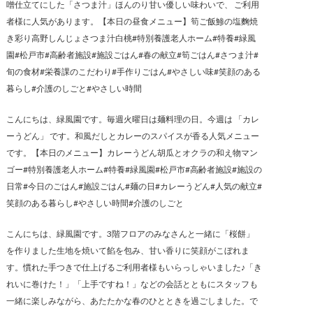
噌仕立てにした「さつま汁」ほんのり甘い優しい味わいで、 ご利用
者様に人気があります。【本日の昼食メニュー】筍ご飯鯵の塩麴焼
き彩り高野しんじょさつま汁白桃#特別養護老人ホーム#特養#緑風
園#松戸市#高齢者施設#施設ごはん#春の献立#筍ごはん#さつま汁#
旬の食材#栄養課のこだわり#手作りごはん#やさしい味#笑顔のある
暮らし#介護のしごと#やさしい時間
こんにちは、緑風園です。毎週火曜日は麺料理の日。今週は 「カレ
ーうどん」 です。和風だしとカレーのスパイスが香る人気メニュー
です。【本日のメニュー】カレーうどん胡瓜とオクラの和え物マン
ゴー#特別養護老人ホーム#特養#緑風園#松戸市#高齢者施設#施設の
日常#今日のごはん#施設ごはん#麺の日#カレーうどん#人気の献立#
笑顔のある暮らし#やさしい時間#介護のしごと
こんにちは、緑風園です。3階フロアのみなさんと一緒に「桜餅」
を作りました生地を焼いて餡を包み、甘い香りに笑顔がこぼれま
す。慣れた手つきで仕上げるご利用者様もいらっしゃいました♪「き
れいに巻けた！」「上手ですね！」などの会話とともにスタッフも
一緒に楽しみながら、あたたかな春のひとときを過ごしました。で