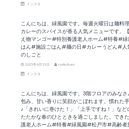
インスタ
こんにちは、緑風園です。毎週火曜日は麺料理
カレーのスパイスが香る人気メニューです。
え物マンゴー#特別養護老人ホーム#特養#緑
はん#施設ごはん#麺の日#カレーうどん#人
のしごと
2025年4月15日
ryokufuen
インスタ
こんにちは、緑風園です。3階フロアのみなさ
包み、甘い香りに笑顔がこぼれます。慣れた
♪「きれいに巻けた！」「上手ですね！」など
たたかな春のひとときを過ごしました。できた
護老人ホーム#特養#緑風園#松戸市#高齢者