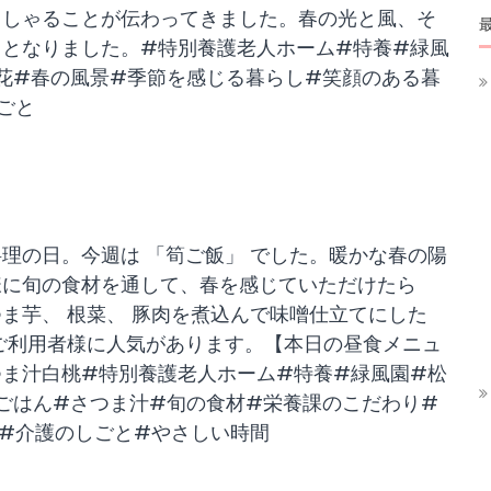
っしゃることが伝わってきました。春の光と風、そ
となりました。#特別養護老人ホーム#特養#緑風
花#春の風景#季節を感じる暮らし#笑顔のある暮
ごと
理の日。今週は 「筍ご飯」 でした。暖かな春の陽
様に旬の食材を通して、春を感じていただけたら
ま芋、 根菜、 豚肉を煮込んで味噌仕立てにした
ご利用者様に人気があります。【本日の昼食メニュ
ま汁白桃#特別養護老人ホーム#特養#緑風園#松
ごはん#さつま汁#旬の食材#栄養課のこだわり#
#介護のしごと#やさしい時間