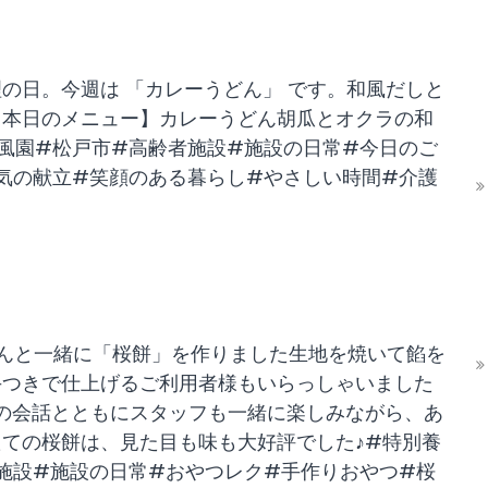
の日。今週は 「カレーうどん」 です。和風だしと
【本日のメニュー】カレーうどん胡瓜とオクラの和
風園#松戸市#高齢者施設#施設の日常#今日のご
気の献立#笑顔のある暮らし#やさしい時間#介護
んと一緒に「桜餅」を作りました生地を焼いて餡を
手つきで仕上げるご利用者様もいらっしゃいました
の会話とともにスタッフも一緒に楽しみながら、あ
ての桜餅は、見た目も味も大好評でした♪#特別養
施設#施設の日常#おやつレク#手作りおやつ#桜