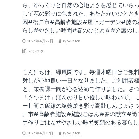
ら、ゆっくりと自然の心地よさを感じていら
して花の彩りに包まれた、あたたかいひととき
園#松戸市#高齢者施設#屋上ガーデン#藤の
らし#やさしい時間#春のひととき#介護のし
2025年4月22日
ryokufuen
インスタ
こんにちは、緑風園です。毎週木曜日はご飯料
射しが心地良い一日となりました。ご利用者
と、栄養課一同が心を込めて作りました。さつ
「さつま汁」ほんのり甘い優しい味わいで、 
ー】筍ご飯鯵の塩麴焼き彩り高野しんじょさつ
戸市#高齢者施設#施設ごはん#春の献立#筍
手作りごはん#やさしい味#笑顔のある暮らし
2025年4月19日
ryokufuen