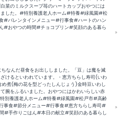
ダ白菜のミルクスープ苺のハートカップおやつには
ました。#特別養護老人ホーム#特養#緑風園#松
食#バレンタインメニュー#行事食#ハートのハン
ん#おやつの時間#チョコプリン#笑顔のある暮ら
分にちなんだ昼食をお出ししました。「豆」は魔を滅
ざけるといわれています。・恵方ちらし寿司(いわ
含め煮(梅の花を型どったしんじょう)金時豆いわし
って腕をふるいました。おやつにはかわいらしい赤
特別養護老人ホーム#特養#緑風園#松戸市#高齢
行事食#節分メニュー#行事食#恵方ちらし寿司#
間#手作りごはん#本日の献立#笑顔のある暮らし