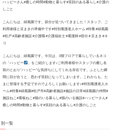
ハッピーさん#癒しの時間#動物と暮らす#笑顔のある暮らし#介護の
しごと
こんにちは、緑風園です。節分が近づいてきました！スタッフ、ご
利用者様と豆まきの準備中です#特別養護老人ホーム #特養 #緑風園
#松戸 #高齢者施設 #介護職 #介護福祉士 #看護師 #節分 # 豆まき #ネ
コ
こんにちは、緑風園です。今日は、3階フロアで暮らしているネコ
の「ハッピー
」をご紹介します♪ご利用者様やスタッフの癒し名
前のとおり“ハッピー”な気持ちにしてくれる存在です。ふとした瞬
間に目が合うと、思わず笑顔になってしまいます。これからも、た
まに登場する予定ですのでよろしくお願いします♪#特別養護老人ホ
ーム#特養#緑風園#松戸市#高齢者施設#施設の日常#緑風園の仲間#
施設ねこ#看板ねこ#猫のいる暮らし#猫のいる施設#ハッピーさん#
癒しの時間#動物と暮らす#笑顔のある暮らし#介護のしごと
月別一覧