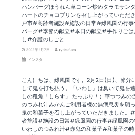
ハンバーグほうれん草コーン炒めタラモサン
ハートのチョコプリンを召し上がっていただき
戸市#高齢者施設#施設の日常#緑風園の行事
バーグ#季節の献立#本日の献立#手作りごは
し#介護のしごと
2025年4月7日
ryokufuen
インスタ
こんにちは、緑風園です。2月2日(日)、節
して鬼を打ち払う。「いわし」は臭いで鬼を遠
しの稚魚「しらす」 たっぷり！）華つつみの
のつみれ汁みかんご利用者様の無病息災を願
鬼の和菓子を召し上がっていただきました。#
者施設#施設の日常#緑風園の行事#緑風園の
いわしのつみれ汁#赤鬼の和菓子#和菓子の時