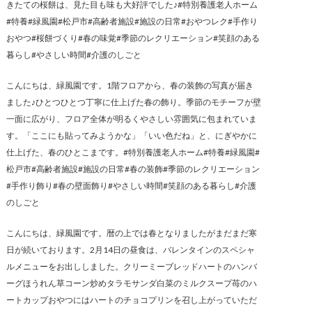
きたての桜餅は、見た目も味も大好評でした♪#特別養護老人ホーム
#特養#緑風園#松戸市#高齢者施設#施設の日常#おやつレク#手作り
おやつ#桜餅づくり#春の味覚#季節のレクリエーション#笑顔のある
暮らし#やさしい時間#介護のしごと
こんにちは、緑風園です。1階フロアから、春の装飾の写真が届き
ました♪ひとつひとつ丁寧に仕上げた春の飾り。季節のモチーフが壁
一面に広がり、フロア全体が明るくやさしい雰囲気に包まれていま
す。「ここにも貼ってみようかな」「いい色だね」と、にぎやかに
仕上げた、春のひとこまです。#特別養護老人ホーム#特養#緑風園#
松戸市#高齢者施設#施設の日常#春の装飾#季節のレクリエーション
#手作り飾り#春の壁面飾り#やさしい時間#笑顔のある暮らし#介護
のしごと
こんにちは、緑風園です。暦の上では春となりましたがまだまだ寒
日が続いております。2月14日の昼食は、バレンタインのスペシャ
ルメニューをお出ししました。クリーミーブレッドハートのハンバ
ーグほうれん草コーン炒めタラモサンダ白菜のミルクスープ苺のハ
ートカップおやつにはハートのチョコプリンを召し上がっていただ