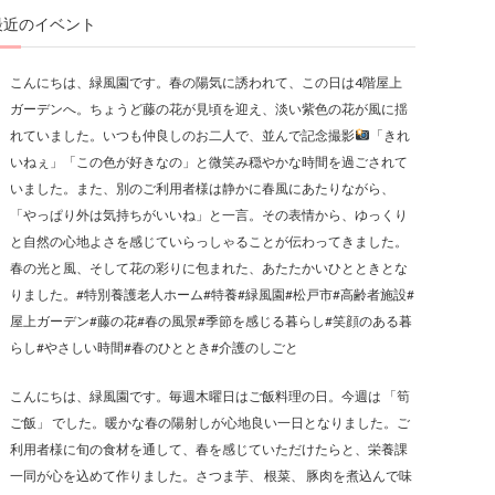
最近のイベント
こんにちは、緑風園です。春の陽気に誘われて、この日は4階屋上
ガーデンへ。ちょうど藤の花が見頃を迎え、淡い紫色の花が風に揺
れていました。いつも仲良しのお二人で、並んで記念撮影
「きれ
いねぇ」「この色が好きなの」と微笑み穏やかな時間を過ごされて
いました。また、別のご利用者様は静かに春風にあたりながら、
「やっぱり外は気持ちがいいね」と一言。その表情から、ゆっくり
と自然の心地よさを感じていらっしゃることが伝わってきました。
春の光と風、そして花の彩りに包まれた、あたたかいひとときとな
りました。#特別養護老人ホーム#特養#緑風園#松戸市#高齢者施設#
屋上ガーデン#藤の花#春の風景#季節を感じる暮らし#笑顔のある暮
らし#やさしい時間#春のひととき#介護のしごと
こんにちは、緑風園です。毎週木曜日はご飯料理の日。今週は 「筍
ご飯」 でした。暖かな春の陽射しが心地良い一日となりました。ご
利用者様に旬の食材を通して、春を感じていただけたらと、栄養課
一同が心を込めて作りました。さつま芋、 根菜、 豚肉を煮込んで味