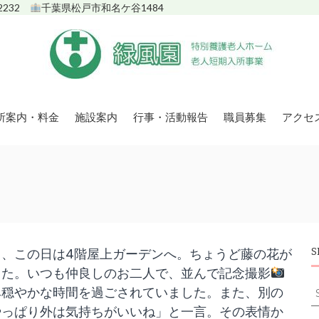
-2232
千葉県松戸市和名ケ谷1484
緑
所案内・料金
施設案内
行事・活動報告
職員募集
アクセ
風
園
松
戸
市
特
養
緑
風
、この日は4階屋上ガーデンへ。ちょうど藤の花が
S
園
した。いつも仲良しのお二人で、並んで記念撮影
S
み穏やかな時間を過ごされていました。また、別の
f
やっぱり外は気持ちがいいね」と一言。その表情か