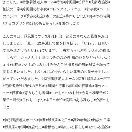
きました。#特別養護老人ホーム#特養#緑風園#松戸市#高齢者施設#
施設の日常#緑風園の行事食#バレンタインメニュー#行事食#ハート
のハンバーグ#季節の献立#本日の献立#手作りごはん#おやつの時間
#チョコプリン#笑顔のある暮らし#介護のしごと
こんにちは、緑風園です。2月2日(日)、節分にちなんだ昼食をお出
ししました。「豆」は魔を滅して鬼を打ち払う。「いわし」は臭い
で鬼を遠ざけるといわれています。・恵方ちらし寿司(いわしの稚魚
「しらす」 たっぷり！）華つつみの含め煮(梅の花を型どったしんじ
ょう)金時豆いわしのつみれ汁みかんご利用者様の無病息災を願って
腕をふるいました。おやつにはかわいらしい赤鬼の和菓子を召し上
がっていただきました。#特別養護老人ホーム#特養#緑風園#松戸市
#高齢者施設#施設の日常#緑風園の行事#緑風園の行事食#節分メニ
ュー#行事食#恵方ちらし寿司#いわしのつみれ汁#赤鬼の和菓子#和
菓子の時間#手作りごはん#本日の献立#笑顔のある暮らし#介護のし
ごと
#特別養護老人ホーム#特養#緑風園#松戸市#高齢者施設#施設の日常
#緑風園の仲間#施設ねこ#看板ねこ#猫のいる暮らし#猫のいる施設#