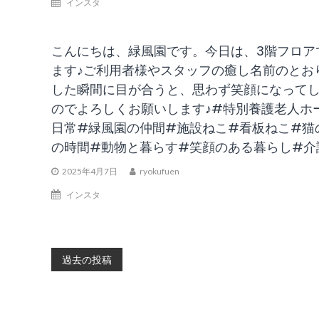
インスタ
こんにちは、緑風園です。今日は、3階フロア
ます♪ご利用者様やスタッフの癒し名前のとお
した瞬間に目が合うと、思わず笑顔になって
のでよろしくお願いします♪#特別養護老人ホ
日常#緑風園の仲間#施設ねこ#看板ねこ#猫
の時間#動物と暮らす#笑顔のある暮らし#介
2025年4月7日
ryokufuen
インスタ
投
過去の投稿
稿
ナ