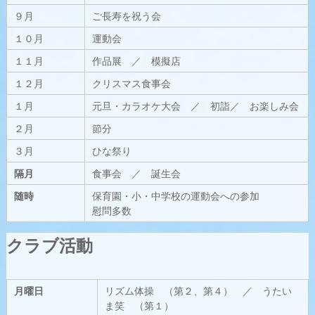
９月
ご長寿を祝う会
１０月
運動会
１１月
作品展 ／ 模擬店
１２月
クリスマス食事会
１月
元旦・カラオケ大会 ／ 初詣／ お楽しみ会
２月
節分
３月
ひな祭り
隔月
食事会 ／ 誕生会
随時
保育園・小・中学校の運動会への参加
慰問多数
クラブ活動
月曜日
リズム体操 （第２、第４） ／ うたい
ま笑 （第１）