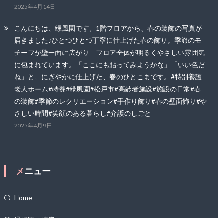
2025年4月14日
こんにちは、緑風園です。1階フロアから、春の装飾の写真が
届きました♪ひとつひとつ丁寧に仕上げた春の飾り。季節のモ
チーフが壁一面に広がり、フロア全体が明るくやさしい雰囲気
に包まれています。「ここにも貼ってみようかな」「いい色だ
ね」と、にぎやかに仕上げた、春のひとこまです。#特別養護
老人ホーム#特養#緑風園#松戸市#高齢者施設#施設の日常#春
の装飾#季節のレクリエーション#手作り飾り#春の壁面飾り#や
さしい時間#笑顔のある暮らし#介護のしごと
2025年4月9日
メニュー
Home