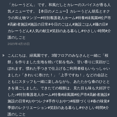
「カレーうどん」 です。和風だしとカレーのスパイスが香る人
気メニューです。【本日のメニュー】カレーうどん胡瓜とオク
ラの和え物マンゴー#特別養護老人ホーム#特養#緑風園#松戸市
#高齢者施設#施設の日常#今日のごはん#施設ごはん#麺の日#
カレーうどん#人気の献立#笑顔のある暮らし#やさしい時間#介
護のしごと
2025年4月15日
こんにちは、緑風園です。3階フロアのみなさんと一緒に「桜
餅」を作りました生地を焼いて餡を包み、甘い香りに笑顔がこ
ぼれます。慣れた手つきで仕上げるご利用者様もいらっしゃい
ました♪「きれいに巻けた！」「上手ですね！」などの会話と
ともにスタッフも一緒に楽しみながら、あたたかな春のひとと
きを過ごしました。できたての桜餅は、見た目も味も大好評で
した♪#特別養護老人ホーム#特養#緑風園#松戸市#高齢者施設#
施設の日常#おやつレク#手作りおやつ#桜餅づくり#春の味覚#
季節のレクリエーション#笑顔のある暮らし#やさしい時間#介
護のしごと