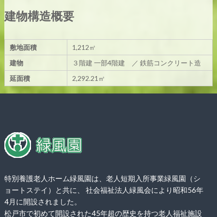
建物構造概要
敷地面積
1,212㎡
建物
３階建 一部4階建 ／ 鉄筋コンクリート造
延面積
2,292.21㎡
特別養護老人ホーム緑風園は、老人短期入所事業緑風園（シ
ョートステイ）と共に、 社会福祉法人緑風会により昭和56年
4月に開設されました。
松戸市で初めて開設された45年超の歴史を持つ老人福祉施設