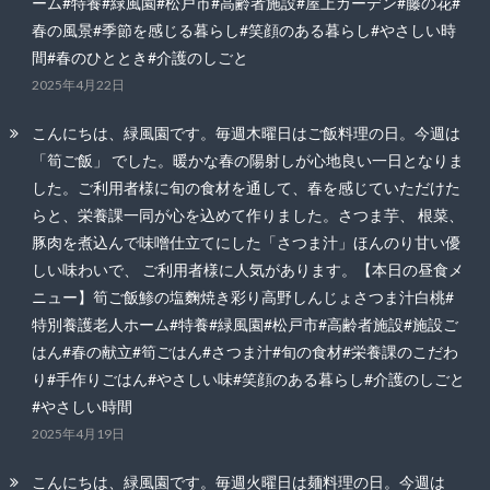
ーム#特養#緑風園#松戸市#高齢者施設#屋上ガーデン#藤の花#
春の風景#季節を感じる暮らし#笑顔のある暮らし#やさしい時
間#春のひととき#介護のしごと
2025年4月22日
こんにちは、緑風園です。毎週木曜日はご飯料理の日。今週は
「筍ご飯」 でした。暖かな春の陽射しが心地良い一日となりま
した。ご利用者様に旬の食材を通して、春を感じていただけた
らと、栄養課一同が心を込めて作りました。さつま芋、 根菜、
豚肉を煮込んで味噌仕立てにした「さつま汁」ほんのり甘い優
しい味わいで、 ご利用者様に人気があります。【本日の昼食メ
ニュー】筍ご飯鯵の塩麴焼き彩り高野しんじょさつま汁白桃#
特別養護老人ホーム#特養#緑風園#松戸市#高齢者施設#施設ご
はん#春の献立#筍ごはん#さつま汁#旬の食材#栄養課のこだわ
り#手作りごはん#やさしい味#笑顔のある暮らし#介護のしごと
#やさしい時間
2025年4月19日
こんにちは、緑風園です。毎週火曜日は麺料理の日。今週は