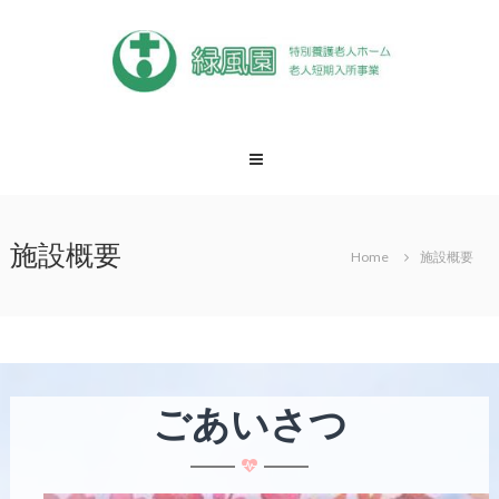
Skip
to
content
緑
風
園
松
戸
施設概要
Home
施設概要
市
特
養
緑
風
園
ごあいさつ