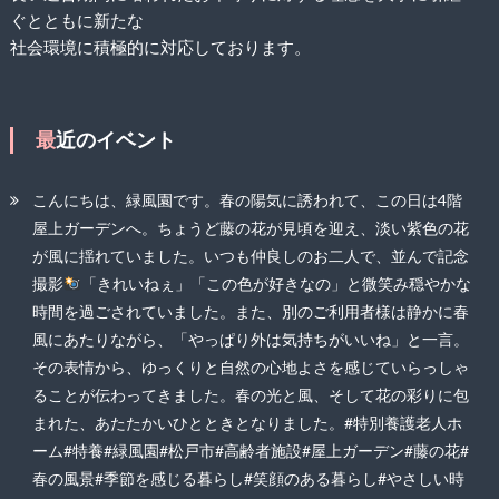
ぐとともに新たな
社会環境に積極的に対応しております。
最近のイベント
こんにちは、緑風園です。春の陽気に誘われて、この日は4階
屋上ガーデンへ。ちょうど藤の花が見頃を迎え、淡い紫色の花
が風に揺れていました。いつも仲良しのお二人で、並んで記念
撮影
「きれいねぇ」「この色が好きなの」と微笑み穏やかな
時間を過ごされていました。また、別のご利用者様は静かに春
風にあたりながら、「やっぱり外は気持ちがいいね」と一言。
その表情から、ゆっくりと自然の心地よさを感じていらっしゃ
ることが伝わってきました。春の光と風、そして花の彩りに包
まれた、あたたかいひとときとなりました。#特別養護老人ホ
ーム#特養#緑風園#松戸市#高齢者施設#屋上ガーデン#藤の花#
春の風景#季節を感じる暮らし#笑顔のある暮らし#やさしい時