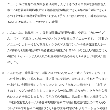
ニュー】筍ご飯鯵の塩麴焼き彩り高野しんじょさつま汁白桃#特別養護老人
ホーム#特養#緑風園#松戸市#高齢者施設#施設ごはん#春の献立#筍ごはん#
さつま汁#旬の食材#栄養課のこだわり#手作りごはん#やさしい味#笑顔のあ
る暮らし#介護のしごと#やさしい時間
こんにちは、緑風園です。毎週火曜日は麺料理の日。今週は 「カレーうど
ん」 です。和風だしとカレーのスパイスが香る人気メニューです。【本日の
メニュー】カレーうどん胡瓜とオクラの和え物マンゴー#特別養護老人ホー
ム#特養#緑風園#松戸市#高齢者施設#施設の日常#今日のごはん#施設ごはん
#麺の日#カレーうどん#人気の献立#笑顔のある暮らし#やさしい時間#介護
のしごと
こんにちは、緑風園です。3階フロアのみなさんと一緒に「桜餅」を作りま
した生地を焼いて餡を包み、甘い香りに笑顔がこぼれます。慣れた手つきで
仕上げるご利用者様もいらっしゃいました♪「きれいに巻けた！」「上手で
すね！」などの会話とともにスタッフも一緒に楽しみながら、あたたかな春
のひとときを過ごしました。できたての桜餅は、見た目も味も大好評でした
♪#特別養護老人ホーム#特養#緑風園#松戸市#高齢者施設#施設の日常#おや
つレク#手作りおやつ#桜餅づくり#春の味覚#季節のレクリエーション#笑顔