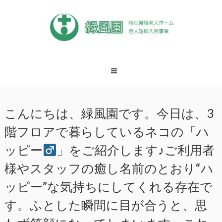
Skip
to
content
緑
風
園
松
戸
こんにちは、緑風園です。今日は、3
市
特
階フロアで暮らしているネコの「ハ
養
緑
ッピー
」をご紹介します♪ご利用者
風
園
様やスタッフの癒し名前のとおり“ハ
ッピー”な気持ちにしてくれる存在で
す。ふとした瞬間に目が合うと、思