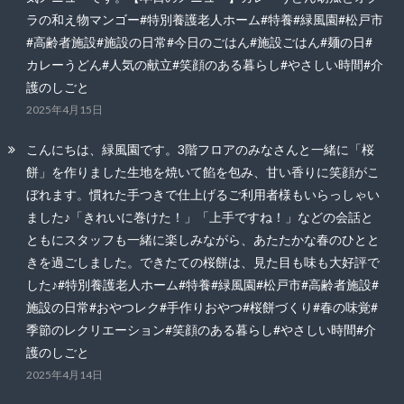
ラの和え物マンゴー#特別養護老人ホーム#特養#緑風園#松戸市
#高齢者施設#施設の日常#今日のごはん#施設ごはん#麺の日#
カレーうどん#人気の献立#笑顔のある暮らし#やさしい時間#介
護のしごと
2025年4月15日
こんにちは、緑風園です。3階フロアのみなさんと一緒に「桜
餅」を作りました生地を焼いて餡を包み、甘い香りに笑顔がこ
ぼれます。慣れた手つきで仕上げるご利用者様もいらっしゃい
ました♪「きれいに巻けた！」「上手ですね！」などの会話と
ともにスタッフも一緒に楽しみながら、あたたかな春のひとと
きを過ごしました。できたての桜餅は、見た目も味も大好評で
した♪#特別養護老人ホーム#特養#緑風園#松戸市#高齢者施設#
施設の日常#おやつレク#手作りおやつ#桜餅づくり#春の味覚#
季節のレクリエーション#笑顔のある暮らし#やさしい時間#介
護のしごと
2025年4月14日