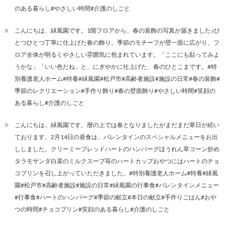
のある暮らし#やさしい時間#介護のしごと
こんにちは、緑風園です。1階フロアから、春の装飾の写真が届きました♪ひ
とつひとつ丁寧に仕上げた春の飾り。季節のモチーフが壁一面に広がり、フ
ロア全体が明るくやさしい雰囲気に包まれています。「ここにも貼ってみよ
うかな」「いい色だね」と、にぎやかに仕上げた、春のひとこまです。#特
別養護老人ホーム#特養#緑風園#松戸市#高齢者施設#施設の日常#春の装飾#
季節のレクリエーション#手作り飾り#春の壁面飾り#やさしい時間#笑顔の
ある暮らし#介護のしごと
こんにちは、緑風園です。暦の上では春となりましたがまだまだ寒日が続い
ております。2月14日の昼食は、バレンタインのスペシャルメニューをお出
ししました。クリーミーブレッドハートのハンバーグほうれん草コーン炒め
タラモサンダ白菜のミルクスープ苺のハートカップおやつにはハートのチョ
コプリンを召し上がっていただきました。#特別養護老人ホーム#特養#緑風
園#松戸市#高齢者施設#施設の日常#緑風園の行事食#バレンタインメニュー
#行事食#ハートのハンバーグ#季節の献立#本日の献立#手作りごはん#おや
つの時間#チョコプリン#笑顔のある暮らし#介護のしごと