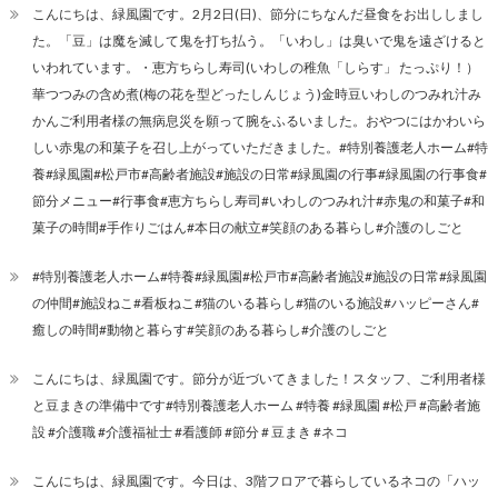
こんにちは、緑風園です。2月2日(日)、節分にちなんだ昼食をお出ししまし
た。「豆」は魔を滅して鬼を打ち払う。「いわし」は臭いで鬼を遠ざけると
いわれています。・恵方ちらし寿司(いわしの稚魚「しらす」 たっぷり！）
華つつみの含め煮(梅の花を型どったしんじょう)金時豆いわしのつみれ汁み
かんご利用者様の無病息災を願って腕をふるいました。おやつにはかわいら
しい赤鬼の和菓子を召し上がっていただきました。#特別養護老人ホーム#特
養#緑風園#松戸市#高齢者施設#施設の日常#緑風園の行事#緑風園の行事食#
節分メニュー#行事食#恵方ちらし寿司#いわしのつみれ汁#赤鬼の和菓子#和
菓子の時間#手作りごはん#本日の献立#笑顔のある暮らし#介護のしごと
#特別養護老人ホーム#特養#緑風園#松戸市#高齢者施設#施設の日常#緑風園
の仲間#施設ねこ#看板ねこ#猫のいる暮らし#猫のいる施設#ハッピーさん#
癒しの時間#動物と暮らす#笑顔のある暮らし#介護のしごと
こんにちは、緑風園です。節分が近づいてきました！スタッフ、ご利用者様
と豆まきの準備中です#特別養護老人ホーム #特養 #緑風園 #松戸 #高齢者施
設 #介護職 #介護福祉士 #看護師 #節分 # 豆まき #ネコ
こんにちは、緑風園です。今日は、3階フロアで暮らしているネコの「ハッ