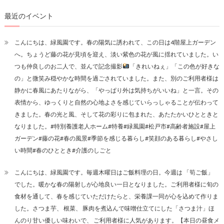
最近のイベント
こんにちは、緑風園です。春の陽気に誘われて、この日は4階屋上ガーデン
へ。ちょうど藤の花が見頃を迎え、淡い紫色の花が風に揺れていました。い
つも仲良しのお二人で、並んで記念撮影
「きれいねぇ」「この色が好きな
の」と微笑み穏やかな時間を過ごされていました。また、別のご利用者様は
静かに春風にあたりながら、「やっぱり外は気持ちがいいね」と一言。その
表情から、ゆっくりと自然の心地よさを感じていらっしゃることが伝わって
きました。春の光と風、そして花の彩りに包まれた、あたたかいひとときと
なりました。#特別養護老人ホーム#特養#緑風園#松戸市#高齢者施設#屋上
ガーデン#藤の花#春の風景#季節を感じる暮らし#笑顔のある暮らし#やさし
い時間#春のひととき#介護のしごと
こんにちは、緑風園です。毎週木曜日はご飯料理の日。今週は 「筍ご飯」
でした。暖かな春の陽射しが心地良い一日となりました。ご利用者様に旬の
食材を通して、春を感じていただけたらと、栄養課一同が心を込めて作りま
した。さつま芋、 根菜、 豚肉を煮込んで味噌仕立てにした「さつま汁」ほ
んのり甘い優しい味わいで、 ご利用者様に人気があります。【本日の昼食メ