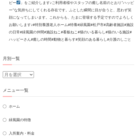
ピー
」をご紹介します♪ご利用者様やスタッフの癒し名前のとおり“ハッピ
ー”な気持ちにしてくれる存在です。ふとした瞬間に目が合うと、思わず笑
顔になってしまいます。これからも、たまに登場する予定ですのでよろしく
お願いします♪#特別養護老人ホーム#特養#緑風園#松戸市#高齢者施設#施設
の日常#緑風園の仲間#施設ねこ#看板ねこ#猫のいる暮らし#猫のいる施設#
ハッピーさん#癒しの時間#動物と暮らす#笑顔のある暮らし#介護のしごと
月別一覧
月
別
一
メニュー一覧
覧
ホーム
緑風園の特徴
入所案内・料金