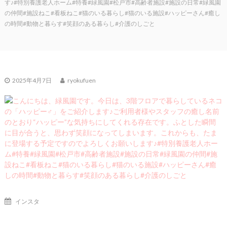
す♪#特別養護老人ホーム#特養#緑風園#松戸市#高齢者施設#施設の日常#緑風園
の仲間#施設ねこ#看板ねこ#猫のいる暮らし#猫のいる施設#ハッピーさん#癒し
の時間#動物と暮らす#笑顔のある暮らし#介護のしごと
2025年4月7日
ryokufuen
インスタ