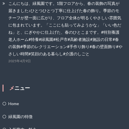
こんにちは、緑風園です。1階フロアから、春の装飾の写真が
届きました♪ひとつひとつ丁寧に仕上げた春の飾り。季節のモ
チーフが壁一面に広がり、フロア全体が明るくやさしい雰囲気
に包まれています。「ここにも貼ってみようかな」「いい色だ
ね」と、にぎやかに仕上げた、春のひとこまです。#特別養護
老人ホーム#特養#緑風園#松戸市#高齢者施設#施設の日常#春
の装飾#季節のレクリエーション#手作り飾り#春の壁面飾り#や
さしい時間#笑顔のある暮らし#介護のしごと
2025年4月9日
メニュー
Home
緑風園の特徴