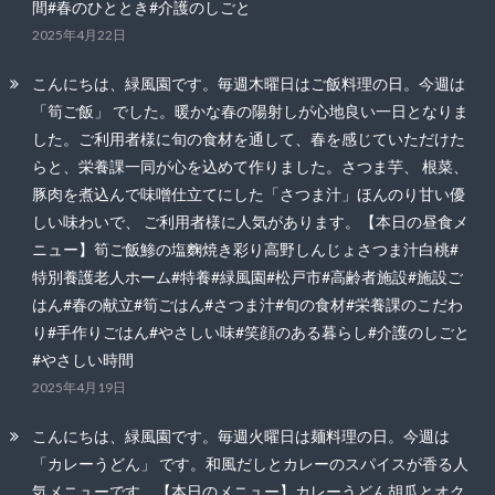
間#春のひととき#介護のしごと
2025年4月22日
こんにちは、緑風園です。毎週木曜日はご飯料理の日。今週は
「筍ご飯」 でした。暖かな春の陽射しが心地良い一日となりま
した。ご利用者様に旬の食材を通して、春を感じていただけた
らと、栄養課一同が心を込めて作りました。さつま芋、 根菜、
豚肉を煮込んで味噌仕立てにした「さつま汁」ほんのり甘い優
しい味わいで、 ご利用者様に人気があります。【本日の昼食メ
ニュー】筍ご飯鯵の塩麴焼き彩り高野しんじょさつま汁白桃#
特別養護老人ホーム#特養#緑風園#松戸市#高齢者施設#施設ご
はん#春の献立#筍ごはん#さつま汁#旬の食材#栄養課のこだわ
り#手作りごはん#やさしい味#笑顔のある暮らし#介護のしごと
#やさしい時間
2025年4月19日
こんにちは、緑風園です。毎週火曜日は麺料理の日。今週は
「カレーうどん」 です。和風だしとカレーのスパイスが香る人
気メニューです。【本日のメニュー】カレーうどん胡瓜とオク