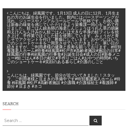
投
こんにちは、緑風園です。1月13日 成人の日に12月、1月生ま
れの方のお誕生会を行いました。館内にはバースデーソングが
流れ、ジュースやノンアルコールビールで乾杯です。お祝い膳
稿
は新春の味覚を感じていただけるよう栄養課一同心をこめて作
りました。鮭ごはん錦糸卵の海老しんじょうほうれん草の胡麻
ナ
和えけんちん汁みかん鮭ごはんには大きな半身の鮭フィレを焼
き上げ、手作業でほぐした鮭を使用しています。みょうがと青
しそでアクセントを付け、酢飯にしています。おやつにはいち
ビ
ごのショートケーキをご用意させていただきました。寒い日が
続きますが、ご利用者様の健康と長寿を願っております。#特別
養護老人ホーム#特養#緑風園#松戸市#高齢者施設#施設の日常#
ゲ
緑風園の行事#緑風園の行事食#お誕生日会#成人の日#新春メニ
ュー#鮭ごはん#本日の献立#手作りごはん#おやつの時間#いち
ごのショートケーキ#笑顔のある暮らし#介護のしごと
ー
シ
こんにちは、緑風園です。節分が近づいてきました！スタッ
フ、ご利用者様と豆まきの準備中です#特別養護老人ホーム #特
養 #緑風園 #松戸 #高齢者施設 #介護職 #介護福祉士 #看護師 #
ョ
節分 # 豆まき #ネコ
ン
SEARCH
Search
Search
for: