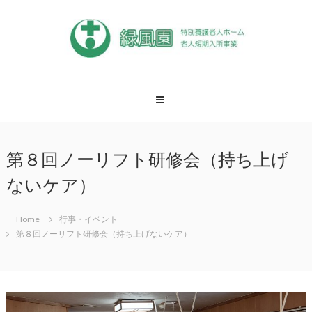
Skip
to
content
緑
風
園
松
戸
第８回ノーリフト研修会（持ち上げ
市
特
ないケア）
養
緑
風
Home
行事・イベント
園
第８回ノーリフト研修会（持ち上げないケア）