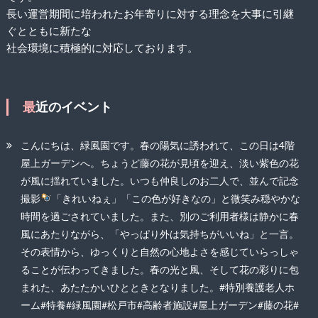
長い運営期間に培われたお年寄りに対する理念を大事に引継
ぐとともに新たな
社会環境に積極的に対応しております。
最近のイベント
こんにちは、緑風園です。春の陽気に誘われて、この日は4階
屋上ガーデンへ。ちょうど藤の花が見頃を迎え、淡い紫色の花
が風に揺れていました。いつも仲良しのお二人で、並んで記念
撮影
「きれいねぇ」「この色が好きなの」と微笑み穏やかな
時間を過ごされていました。また、別のご利用者様は静かに春
風にあたりながら、「やっぱり外は気持ちがいいね」と一言。
その表情から、ゆっくりと自然の心地よさを感じていらっしゃ
ることが伝わってきました。春の光と風、そして花の彩りに包
まれた、あたたかいひとときとなりました。#特別養護老人ホ
ーム#特養#緑風園#松戸市#高齢者施設#屋上ガーデン#藤の花#