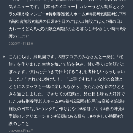
気メニューです。【本日のメニュー】カレーうどん胡瓜とオク
ラの和え物マンゴー#特別養護老人ホーム#特養#緑風園#松戸市
#高齢者施設#施設の日常#今日のごはん#施設ごはん#麺の日#
カレーうどん#人気の献立#笑顔のある暮らし#やさしい時間#介
護のしごと
2025年4月15日
こんにちは、緑風園です。3階フロアのみなさんと一緒に「桜
餅」を作りました生地を焼いて餡を包み、甘い香りに笑顔がこ
ぼれます。慣れた手つきで仕上げるご利用者様もいらっしゃい
ました♪「きれいに巻けた！」「上手ですね！」などの会話と
ともにスタッフも一緒に楽しみながら、あたたかな春のひとと
きを過ごしました。できたての桜餅は、見た目も味も大好評で
した♪#特別養護老人ホーム#特養#緑風園#松戸市#高齢者施設#
施設の日常#おやつレク#手作りおやつ#桜餅づくり#春の味覚#
季節のレクリエーション#笑顔のある暮らし#やさしい時間#介
護のしごと
2025年4月14日