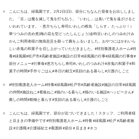
こんにちは、緑風園です。2月2日(日)、節分にちなんだ昼食をお出ししまし
た。「豆」は魔を滅して鬼を打ち払う。「いわし」は臭いで鬼を遠ざけると
いわれています。・恵方ちらし寿司(いわしの稚魚「しらす」 たっぷり！）
華つつみの含め煮(梅の花を型どったしんじょう)金時豆いわしのつみれ汁み
かんご利用者様の無病息災を願って腕をふるいました。おやつにはかわいら
しい赤鬼の和菓子を召し上がっていただきました。#特別養護老人ホーム#特
養#緑風園#松戸市#高齢者施設#施設の日常#緑風園の行事#緑風園の行事食#
節分メニュー#行事食#恵方ちらし寿司#いわしのつみれ汁#赤鬼の和菓子#和
菓子の時間#手作りごはん#本日の献立#笑顔のある暮らし#介護のしごと
#特別養護老人ホーム#特養#緑風園#松戸市#高齢者施設#施設の日常#緑風園
の仲間#施設ねこ#看板ねこ#猫のいる暮らし#猫のいる施設#ハッピーさん#
癒しの時間#動物と暮らす#笑顔のある暮らし#介護のしごと
こんにちは、緑風園です。節分が近づいてきました！スタッフ、ご利用者様
と豆まきの準備中です#特別養護老人ホーム #特養 #緑風園 #松戸 #高齢者施
設 #介護職 #介護福祉士 #看護師 #節分 # 豆まき #ネコ