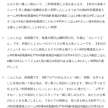
んのり甘い優しい味わいで、 ご利用者様に人気があります。【本日の昼食メ
ニュー】筍ご飯鯵の塩麴焼き彩り高野しんじょさつま汁白桃#特別養護老人
ホーム#特養#緑風園#松戸市#高齢者施設#施設ごはん#春の献立#筍ごはん#
さつま汁#旬の食材#栄養課のこだわり#手作りごはん#やさしい味#笑顔のあ
る暮らし#介護のしごと#やさしい時間
こんにちは、緑風園です。毎週火曜日は麺料理の日。今週は 「カレーうど
ん」 です。和風だしとカレーのスパイスが香る人気メニューです。【本日の
メニュー】カレーうどん胡瓜とオクラの和え物マンゴー#特別養護老人ホー
ム#特養#緑風園#松戸市#高齢者施設#施設の日常#今日のごはん#施設ごはん
#麺の日#カレーうどん#人気の献立#笑顔のある暮らし#やさしい時間#介護
のしごと
こんにちは、緑風園です。3階フロアのみなさんと一緒に「桜餅」を作りま
した生地を焼いて餡を包み、甘い香りに笑顔がこぼれます。慣れた手つきで
仕上げるご利用者様もいらっしゃいました♪「きれいに巻けた！」「上手で
すね！」などの会話とともにスタッフも一緒に楽しみながら、あたたかな春
のひとときを過ごしました。できたての桜餅は、見た目も味も大好評でした
♪#特別養護老人ホーム#特養#緑風園#松戸市#高齢者施設#施設の日常#おや