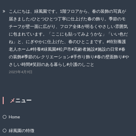
こんにちは、緑風園です。1階フロアから、春の装飾の写真が
届きました♪ひとつひとつ丁寧に仕上げた春の飾り。季節のモ
チーフが壁一面に広がり、フロア全体が明るくやさしい雰囲気
に包まれています。「ここにも貼ってみようかな」「いい色だ
ね」と、にぎやかに仕上げた、春のひとこまです。#特別養護
老人ホーム#特養#緑風園#松戸市#高齢者施設#施設の日常#春
の装飾#季節のレクリエーション#手作り飾り#春の壁面飾り#や
さしい時間#笑顔のある暮らし#介護のしごと
2025年4月9日
メニュー
Home
緑風園の特徴