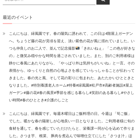
for:
ゲ
ー
最近のイベント
シ
こんにちは、緑風園です。春の陽気に誘われて、この日は4階屋上ガーデン
ョ
へ。ちょうど藤の花が見頃を迎え、淡い紫色の花が風に揺れていました。い
ン
つも仲良しのお二人で、並んで記念撮影
「きれいねぇ」「この色が好きな
の」と微笑み穏やかな時間を過ごされていました。また、別のご利用者様は
静かに春風にあたりながら、「やっぱり外は気持ちがいいね」と一言。その
表情から、ゆっくりと自然の心地よさを感じていらっしゃることが伝わって
きました。春の光と風、そして花の彩りに包まれた、あたたかいひとときと
なりました。#特別養護老人ホーム#特養#緑風園#松戸市#高齢者施設#屋上
ガーデン#藤の花#春の風景#季節を感じる暮らし#笑顔のある暮らし#やさし
い時間#春のひととき#介護のしごと
こんにちは、緑風園です。毎週木曜日はご飯料理の日。今週は 「筍ご飯」
でした。暖かな春の陽射しが心地良い一日となりました。ご利用者様に旬の
食材を通して、春を感じていただけたらと、栄養課一同が心を込めて作りま
した。さつま芋、 根菜、 豚肉を煮込んで味噌仕立てにした「さつま汁」ほ