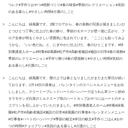
つレク#手作りおやつ#桜餅づくり#春の味覚#季節のレクリエーション#笑顔
のある暮らし#やさしい時間#介護のしごと
こんにちは、緑風園です。1階フロアから、春の装飾の写真が届きました♪ひ
とつひとつ丁寧に仕上げた春の飾り。季節のモチーフが壁一面に広がり、フ
ロア全体が明るくやさしい雰囲気に包まれています。「ここにも貼ってみよ
うかな」「いい色だね」と、にぎやかに仕上げた、春のひとこまです。#特
別養護老人ホーム#特養#緑風園#松戸市#高齢者施設#施設の日常#春の装飾#
季節のレクリエーション#手作り飾り#春の壁面飾り#やさしい時間#笑顔の
ある暮らし#介護のしごと
こんにちは、緑風園です。暦の上では春となりましたがまだまだ寒日が続い
ております。2月14日の昼食は、バレンタインのスペシャルメニューをお出
ししました。クリーミーブレッドハートのハンバーグほうれん草コーン炒め
タラモサンダ白菜のミルクスープ苺のハートカップおやつにはハートのチョ
コプリンを召し上がっていただきました。#特別養護老人ホーム#特養#緑風
園#松戸市#高齢者施設#施設の日常#緑風園の行事食#バレンタインメニュー
#行事食#ハートのハンバーグ#季節の献立#本日の献立#手作りごはん#おや
つの時間#チョコプリン#笑顔のある暮らし#介護のしごと