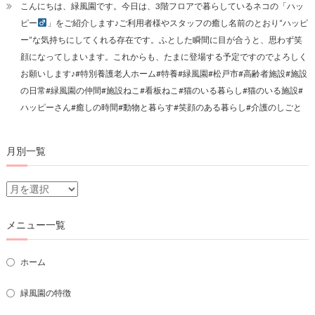
こんにちは、緑風園です。今日は、3階フロアで暮らしているネコの「ハッ
ピー
」をご紹介します♪ご利用者様やスタッフの癒し名前のとおり“ハッピ
ー”な気持ちにしてくれる存在です。ふとした瞬間に目が合うと、思わず笑
顔になってしまいます。これからも、たまに登場する予定ですのでよろしく
お願いします♪#特別養護老人ホーム#特養#緑風園#松戸市#高齢者施設#施設
の日常#緑風園の仲間#施設ねこ#看板ねこ#猫のいる暮らし#猫のいる施設#
ハッピーさん#癒しの時間#動物と暮らす#笑顔のある暮らし#介護のしごと
月別一覧
月
別
一
メニュー一覧
覧
ホーム
緑風園の特徴