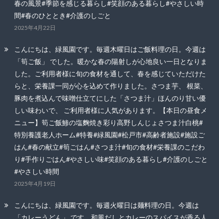
春の風景#季節を感じる暮らし#笑顔のある暮らし#やさしい時
間#春のひととき#介護のしごと
2025年4月22日
こんにちは、緑風園です。毎週木曜日はご飯料理の日。今週は
「筍ご飯」 でした。暖かな春の陽射しが心地良い一日となりま
した。ご利用者様に旬の食材を通して、春を感じていただけた
らと、栄養課一同が心を込めて作りました。さつま芋、 根菜、
豚肉を煮込んで味噌仕立てにした「さつま汁」ほんのり甘い優
しい味わいで、 ご利用者様に人気があります。【本日の昼食メ
ニュー】筍ご飯鯵の塩麴焼き彩り高野しんじょさつま汁白桃#
特別養護老人ホーム#特養#緑風園#松戸市#高齢者施設#施設ご
はん#春の献立#筍ごはん#さつま汁#旬の食材#栄養課のこだわ
り#手作りごはん#やさしい味#笑顔のある暮らし#介護のしごと
#やさしい時間
2025年4月19日
こんにちは、緑風園です。毎週火曜日は麺料理の日。今週は
「カレーうどん」 です。和風だしとカレーのスパイスが香る人