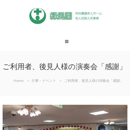
Skip
to
content
緑
風
園
松
戸
ご利用者、後見人様の演奏会「感謝」
市
特
養
Home
行事・イベント
ご利用者、後見人様の演奏会「感謝」
緑
風
園