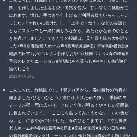
餅」を作りました生地を焼いて餡を包み、甘い香りに笑顔がこ
ぼれます。慣れた手つきで仕上げるご利用者様もいらっしゃい
ました♪「きれいに巻けた！」「上手ですね！」などの会話と
ともにスタッフも一緒に楽しみながら、あたたかな春のひとと
きを過ごしました。できたての桜餅は、見た目も味も大好評で
した♪#特別養護老人ホーム#特養#緑風園#松戸市#高齢者施設#
施設の日常#おやつレク#手作りおやつ#桜餅づくり#春の味覚#
季節のレクリエーション#笑顔のある暮らし#やさしい時間#介
護のしごと
2025年4月14日
こんにちは、緑風園です。1階フロアから、春の装飾の写真が
届きました♪ひとつひとつ丁寧に仕上げた春の飾り。季節のモ
チーフが壁一面に広がり、フロア全体が明るくやさしい雰囲気
に包まれています。「ここにも貼ってみようかな」「いい色だ
ね」と、にぎやかに仕上げた、春のひとこまです。#特別養護
老人ホーム#特養#緑風園#松戸市#高齢者施設#施設の日常#春
の装飾#季節のレクリエーション#手作り飾り#春の壁面飾り#や