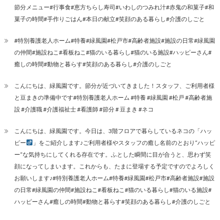
節分メニュー#行事食#恵方ちらし寿司#いわしのつみれ汁#赤鬼の和菓子#和
菓子の時間#手作りごはん#本日の献立#笑顔のある暮らし#介護のしごと
#特別養護老人ホーム#特養#緑風園#松戸市#高齢者施設#施設の日常#緑風園
の仲間#施設ねこ#看板ねこ#猫のいる暮らし#猫のいる施設#ハッピーさん#
癒しの時間#動物と暮らす#笑顔のある暮らし#介護のしごと
こんにちは、緑風園です。節分が近づいてきました！スタッフ、ご利用者様
と豆まきの準備中です#特別養護老人ホーム #特養 #緑風園 #松戸 #高齢者施
設 #介護職 #介護福祉士 #看護師 #節分 # 豆まき #ネコ
こんにちは、緑風園です。今日は、3階フロアで暮らしているネコの「ハッ
ピー
」をご紹介します♪ご利用者様やスタッフの癒し名前のとおり“ハッピ
ー”な気持ちにしてくれる存在です。ふとした瞬間に目が合うと、思わず笑
顔になってしまいます。これからも、たまに登場する予定ですのでよろしく
お願いします♪#特別養護老人ホーム#特養#緑風園#松戸市#高齢者施設#施設
の日常#緑風園の仲間#施設ねこ#看板ねこ#猫のいる暮らし#猫のいる施設#
ハッピーさん#癒しの時間#動物と暮らす#笑顔のある暮らし#介護のしごと