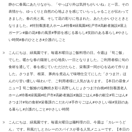
静かに春風にあたりながら、「やっぱり外は気持ちがいいね」と一言。その
表情から、ゆっくりと自然の心地よさを感じていらっしゃることが伝わって
きました。春の光と風、そして花の彩りに包まれた、あたたかいひとときと
なりました。#特別養護老人ホーム#特養#緑風園#松戸市#高齢者施設#屋上
ガーデン#藤の花#春の風景#季節を感じる暮らし#笑顔のある暮らし#やさし
い時間#春のひととき#介護のしごと
こんにちは、緑風園です。毎週木曜日はご飯料理の日。今週は 「筍ご飯」
でした。暖かな春の陽射しが心地良い一日となりました。ご利用者様に旬の
食材を通して、春を感じていただけたらと、栄養課一同が心を込めて作りま
した。さつま芋、 根菜、 豚肉を煮込んで味噌仕立てにした「さつま汁」ほ
んのり甘い優しい味わいで、 ご利用者様に人気があります。【本日の昼食メ
ニュー】筍ご飯鯵の塩麴焼き彩り高野しんじょさつま汁白桃#特別養護老人
ホーム#特養#緑風園#松戸市#高齢者施設#施設ごはん#春の献立#筍ごはん#
さつま汁#旬の食材#栄養課のこだわり#手作りごはん#やさしい味#笑顔のあ
る暮らし#介護のしごと#やさしい時間
こんにちは、緑風園です。毎週火曜日は麺料理の日。今週は 「カレーうど
ん」 です。和風だしとカレーのスパイスが香る人気メニューです。【本日の