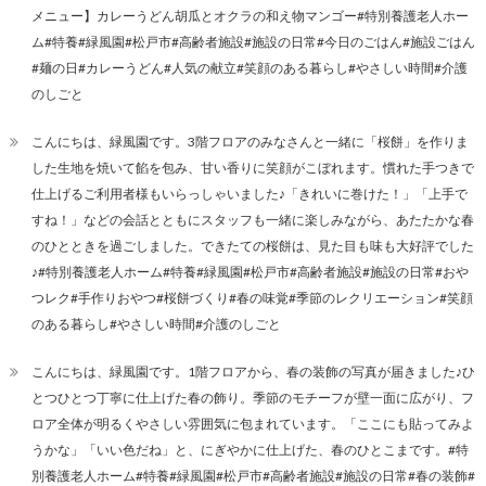
メニュー】カレーうどん胡瓜とオクラの和え物マンゴー#特別養護老人ホー
ム#特養#緑風園#松戸市#高齢者施設#施設の日常#今日のごはん#施設ごはん
#麺の日#カレーうどん#人気の献立#笑顔のある暮らし#やさしい時間#介護
のしごと
こんにちは、緑風園です。3階フロアのみなさんと一緒に「桜餅」を作りま
した生地を焼いて餡を包み、甘い香りに笑顔がこぼれます。慣れた手つきで
仕上げるご利用者様もいらっしゃいました♪「きれいに巻けた！」「上手で
すね！」などの会話とともにスタッフも一緒に楽しみながら、あたたかな春
のひとときを過ごしました。できたての桜餅は、見た目も味も大好評でした
♪#特別養護老人ホーム#特養#緑風園#松戸市#高齢者施設#施設の日常#おや
つレク#手作りおやつ#桜餅づくり#春の味覚#季節のレクリエーション#笑顔
のある暮らし#やさしい時間#介護のしごと
こんにちは、緑風園です。1階フロアから、春の装飾の写真が届きました♪ひ
とつひとつ丁寧に仕上げた春の飾り。季節のモチーフが壁一面に広がり、フ
ロア全体が明るくやさしい雰囲気に包まれています。「ここにも貼ってみよ
うかな」「いい色だね」と、にぎやかに仕上げた、春のひとこまです。#特
別養護老人ホーム#特養#緑風園#松戸市#高齢者施設#施設の日常#春の装飾#