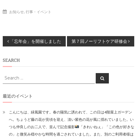
,
お知らせ
行事・イベント
投
「忘年会」を開催しました
第７回ノーリフトケア研修会
稿
SEARCH
ナ
ビ
Search
Search
for:
ゲ
ー
最近のイベント
シ
こんにちは、緑風園です。春の陽気に誘われて、この日は4階屋上ガーデン
ョ
へ。ちょうど藤の花が見頃を迎え、淡い紫色の花が風に揺れていました。い
ン
つも仲良しのお二人で、並んで記念撮影
「きれいねぇ」「この色が好きな
の」と微笑み穏やかな時間を過ごされていました。また、別のご利用者様は