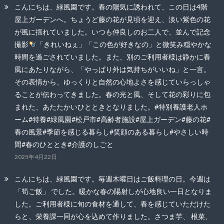
こんにちは、緑風園です。春の陽気に誘われて、この日は4階
屋上ガーデンへ。ちょうど藤の花が見頃を迎え、淡い紫色の花
が風に揺れていました。いつも仲良しのお二人で、並んで記念
撮影
「きれいねぇ」「この色が好きなの」と微笑み穏やかな
時間を過ごされていました。また、別のご利用者様は静かに春
風にあたりながら、「やっぱり外は気持ちがいいね」と一言。
その表情から、ゆっくりと自然の心地よさを感じていらっしゃ
ることが伝わってきました。春の光と風、そして花の彩りに包
まれた、あたたかいひとときとなりました。#特別養護老人ホ
ーム#特養#緑風園#松戸市#高齢者施設#屋上ガーデン#藤の花#
春の風景#季節を感じる暮らし#笑顔のある暮らし#やさしい時
間#春のひととき#介護のしごと
2025年4月22日
こんにちは、緑風園です。毎週木曜日はご飯料理の日。今週は
「筍ご飯」 でした。暖かな春の陽射しが心地良い一日となりま
した。ご利用者様に旬の食材を通して、春を感じていただけた
らと、栄養課一同が心を込めて作りました。さつま芋、 根菜、