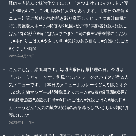
豚肉を煮込んで味噌仕立てにした「さつま汁」ほんのり甘い優
しい味わいで、 ご利用者様に人気があります。【本日の昼食メ
ニュー】筍ご飯鯵の塩麴焼き彩り高野しんじょさつま汁白桃#
特別養護老人ホーム#特養#緑風園#松戸市#高齢者施設#施設ご
はん#春の献立#筍ごはん#さつま汁#旬の食材#栄養課のこだわ
り#手作りごはん#やさしい味#笑顔のある暮らし#介護のしごと
#やさしい時間
2025年4月19日
こんにちは、緑風園です。毎週火曜日は麺料理の日。今週は
「カレーうどん」 です。和風だしとカレーのスパイスが香る人
気メニューです。【本日のメニュー】カレーうどん胡瓜とオク
ラの和え物マンゴー#特別養護老人ホーム#特養#緑風園#松戸市
#高齢者施設#施設の日常#今日のごはん#施設ごはん#麺の日#
カレーうどん#人気の献立#笑顔のある暮らし#やさしい時間#介
護のしごと
2025年4月15日
こんにちは、緑風園です。3階フロアのみなさんと一緒に「桜