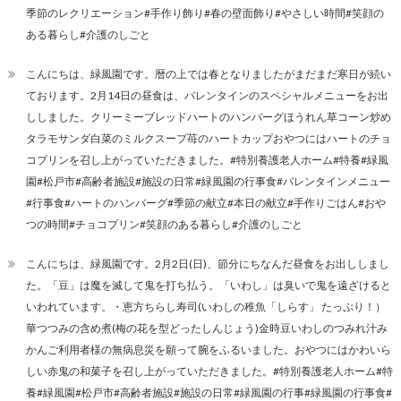
季節のレクリエーション#手作り飾り#春の壁面飾り#やさしい時間#笑顔の
ある暮らし#介護のしごと
こんにちは、緑風園です。暦の上では春となりましたがまだまだ寒日が続い
ております。2月14日の昼食は、バレンタインのスペシャルメニューをお出
ししました。クリーミーブレッドハートのハンバーグほうれん草コーン炒め
タラモサンダ白菜のミルクスープ苺のハートカップおやつにはハートのチョ
コプリンを召し上がっていただきました。#特別養護老人ホーム#特養#緑風
園#松戸市#高齢者施設#施設の日常#緑風園の行事食#バレンタインメニュー
#行事食#ハートのハンバーグ#季節の献立#本日の献立#手作りごはん#おや
つの時間#チョコプリン#笑顔のある暮らし#介護のしごと
こんにちは、緑風園です。2月2日(日)、節分にちなんだ昼食をお出ししまし
た。「豆」は魔を滅して鬼を打ち払う。「いわし」は臭いで鬼を遠ざけると
いわれています。・恵方ちらし寿司(いわしの稚魚「しらす」 たっぷり！）
華つつみの含め煮(梅の花を型どったしんじょう)金時豆いわしのつみれ汁み
かんご利用者様の無病息災を願って腕をふるいました。おやつにはかわいら
しい赤鬼の和菓子を召し上がっていただきました。#特別養護老人ホーム#特
養#緑風園#松戸市#高齢者施設#施設の日常#緑風園の行事#緑風園の行事食#