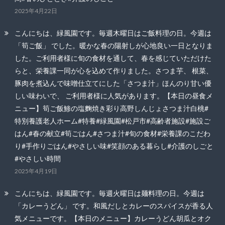
2025年4月22日
こんにちは、緑風園です。毎週木曜日はご飯料理の日。今週は
「筍ご飯」 でした。暖かな春の陽射しが心地良い一日となりま
した。ご利用者様に旬の食材を通して、春を感じていただけた
らと、栄養課一同が心を込めて作りました。さつま芋、 根菜、
豚肉を煮込んで味噌仕立てにした「さつま汁」ほんのり甘い優
しい味わいで、 ご利用者様に人気があります。【本日の昼食メ
ニュー】筍ご飯鯵の塩麴焼き彩り高野しんじょさつま汁白桃#
特別養護老人ホーム#特養#緑風園#松戸市#高齢者施設#施設ご
はん#春の献立#筍ごはん#さつま汁#旬の食材#栄養課のこだわ
り#手作りごはん#やさしい味#笑顔のある暮らし#介護のしごと
#やさしい時間
2025年4月19日
こんにちは、緑風園です。毎週火曜日は麺料理の日。今週は
「カレーうどん」 です。和風だしとカレーのスパイスが香る人
気メニューです。【本日のメニュー】カレーうどん胡瓜とオク