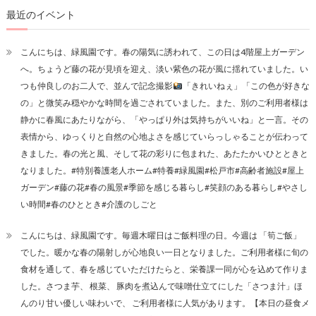
ー
最近のイベント
シ
こんにちは、緑風園です。春の陽気に誘われて、この日は4階屋上ガーデン
ョ
へ。ちょうど藤の花が見頃を迎え、淡い紫色の花が風に揺れていました。い
ン
つも仲良しのお二人で、並んで記念撮影
「きれいねぇ」「この色が好きな
の」と微笑み穏やかな時間を過ごされていました。また、別のご利用者様は
静かに春風にあたりながら、「やっぱり外は気持ちがいいね」と一言。その
表情から、ゆっくりと自然の心地よさを感じていらっしゃることが伝わって
きました。春の光と風、そして花の彩りに包まれた、あたたかいひとときと
なりました。#特別養護老人ホーム#特養#緑風園#松戸市#高齢者施設#屋上
ガーデン#藤の花#春の風景#季節を感じる暮らし#笑顔のある暮らし#やさし
い時間#春のひととき#介護のしごと
こんにちは、緑風園です。毎週木曜日はご飯料理の日。今週は 「筍ご飯」
でした。暖かな春の陽射しが心地良い一日となりました。ご利用者様に旬の
食材を通して、春を感じていただけたらと、栄養課一同が心を込めて作りま
した。さつま芋、 根菜、 豚肉を煮込んで味噌仕立てにした「さつま汁」ほ
んのり甘い優しい味わいで、 ご利用者様に人気があります。【本日の昼食メ