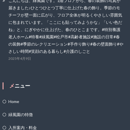
こんにちは、緑風園です。1階フロアから、春の装飾の写真が
届きました♪ひとつひとつ丁寧に仕上げた春の飾り。季節のモ
チーフが壁一面に広がり、フロア全体が明るくやさしい雰囲気
に包まれています。「ここにも貼ってみようかな」「いい色だ
ね」と、にぎやかに仕上げた、春のひとこまです。#特別養護
老人ホーム#特養#緑風園#松戸市#高齢者施設#施設の日常#春
の装飾#季節のレクリエーション#手作り飾り#春の壁面飾り#や
さしい時間#笑顔のある暮らし#介護のしごと
2025年4月9日
メニュー
Home
緑風園の特徴
入所案内・料金