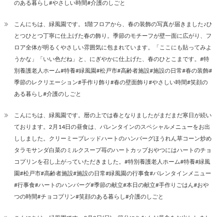
のある暮らし#やさしい時間#介護のしごと
こんにちは、緑風園です。1階フロアから、春の装飾の写真が届きました♪ひ
とつひとつ丁寧に仕上げた春の飾り。季節のモチーフが壁一面に広がり、フ
ロア全体が明るくやさしい雰囲気に包まれています。「ここにも貼ってみよ
うかな」「いい色だね」と、にぎやかに仕上げた、春のひとこまです。#特
別養護老人ホーム#特養#緑風園#松戸市#高齢者施設#施設の日常#春の装飾#
季節のレクリエーション#手作り飾り#春の壁面飾り#やさしい時間#笑顔の
ある暮らし#介護のしごと
こんにちは、緑風園です。暦の上では春となりましたがまだまだ寒日が続い
ております。2月14日の昼食は、バレンタインのスペシャルメニューをお出
ししました。クリーミーブレッドハートのハンバーグほうれん草コーン炒め
タラモサンダ白菜のミルクスープ苺のハートカップおやつにはハートのチョ
コプリンを召し上がっていただきました。#特別養護老人ホーム#特養#緑風
園#松戸市#高齢者施設#施設の日常#緑風園の行事食#バレンタインメニュー
#行事食#ハートのハンバーグ#季節の献立#本日の献立#手作りごはん#おや
つの時間#チョコプリン#笑顔のある暮らし#介護のしごと