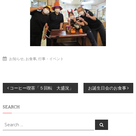
,
,
お知らせ
お食事
行事・イベント
投
コーヒー喫茶「５回転 大盛況」
お誕生日会のお食事
稿
SEARCH
ナ
ビ
Search
Search
for:
ゲ