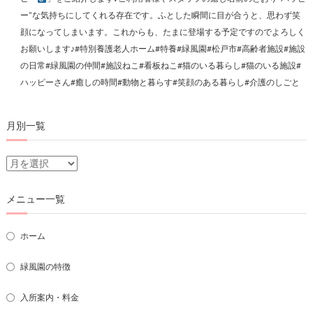
ー”な気持ちにしてくれる存在です。ふとした瞬間に目が合うと、思わず笑
顔になってしまいます。これからも、たまに登場する予定ですのでよろしく
お願いします♪#特別養護老人ホーム#特養#緑風園#松戸市#高齢者施設#施設
の日常#緑風園の仲間#施設ねこ#看板ねこ#猫のいる暮らし#猫のいる施設#
ハッピーさん#癒しの時間#動物と暮らす#笑顔のある暮らし#介護のしごと
月別一覧
月
別
一
メニュー一覧
覧
ホーム
緑風園の特徴
入所案内・料金