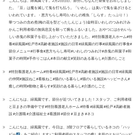
こんにちは、緑風園です。2月2日(日)、節分にちなんだ昼食をお出ししまし
た。「豆」は魔を滅して鬼を打ち払う。「いわし」は臭いで鬼を遠ざけると
いわれています。・恵方ちらし寿司(いわしの稚魚「しらす」 たっぷり！）
華つつみの含め煮(梅の花を型どったしんじょう)金時豆いわしのつみれ汁み
かんご利用者様の無病息災を願って腕をふるいました。おやつにはかわいら
しい赤鬼の和菓子を召し上がっていただきました。#特別養護老人ホーム#特
養#緑風園#松戸市#高齢者施設#施設の日常#緑風園の行事#緑風園の行事食#
節分メニュー#行事食#恵方ちらし寿司#いわしのつみれ汁#赤鬼の和菓子#和
菓子の時間#手作りごはん#本日の献立#笑顔のある暮らし#介護のしごと
#特別養護老人ホーム#特養#緑風園#松戸市#高齢者施設#施設の日常#緑風園
の仲間#施設ねこ#看板ねこ#猫のいる暮らし#猫のいる施設#ハッピーさん#
癒しの時間#動物と暮らす#笑顔のある暮らし#介護のしごと
こんにちは、緑風園です。節分が近づいてきました！スタッフ、ご利用者様
と豆まきの準備中です#特別養護老人ホーム #特養 #緑風園 #松戸 #高齢者施
設 #介護職 #介護福祉士 #看護師 #節分 # 豆まき #ネコ
こんにちは、緑風園です。今日は、3階フロアで暮らしているネコの「ハッ
ピー
」をご紹介します♪ご利用者様やスタッフの癒し名前のとおり“ハッピ