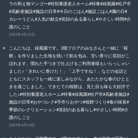
ラの和え物マンゴー#特別養護老人ホーム#特養#緑風園#松戸市
#高齢者施設#施設の日常#今日のごはん#施設ごはん#麺の日#
カレーうどん#人気の献立#笑顔のある暮らし#やさしい時間#介
護のしごと
2025年4月15日
こんにちは、緑風園です。3階フロアのみなさんと一緒に「桜
餅」を作りました生地を焼いて餡を包み、甘い香りに笑顔がこ
ぼれます。慣れた手つきで仕上げるご利用者様もいらっしゃい
ました♪「きれいに巻けた！」「上手ですね！」などの会話と
ともにスタッフも一緒に楽しみながら、あたたかな春のひとと
きを過ごしました。できたての桜餅は、見た目も味も大好評で
した♪#特別養護老人ホーム#特養#緑風園#松戸市#高齢者施設#
施設の日常#おやつレク#手作りおやつ#桜餅づくり#春の味覚#
季節のレクリエーション#笑顔のある暮らし#やさしい時間#介
護のしごと
2025年4月14日