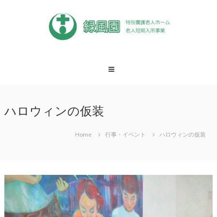
Skip
to
content
緑
風
園
松
戸
ハロウィンの仮装
市
特
養
Home
行事・イベント
ハロウィンの仮装
緑
風
園