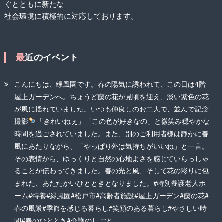
ぐとともに新たな
社会環境に積極的に対応しております。
最近のイベント
こんにちは、緑風園です。春の陽気に誘われて、この日は4階
屋上ガーデンへ。ちょうど藤の花が見頃を迎え、淡い紫色の花
が風に揺れていました。いつも仲良しのお二人で、並んで記念
撮影
「きれいねぇ」「この色が好きなの」と微笑み穏やかな
時間を過ごされていました。また、別のご利用者様は静かに春
風にあたりながら、「やっぱり外は気持ちがいいね」と一言。
その表情から、ゆっくりと自然の心地よさを感じていらっしゃ
ることが伝わってきました。春の光と風、そして花の彩りに包
まれた、あたたかいひとときとなりました。#特別養護老人ホ
ーム#特養#緑風園#松戸市#高齢者施設#屋上ガーデン#藤の花#
春の風景#季節を感じる暮らし#笑顔のある暮らし#やさしい時
間#春のひととき#介護のしごと