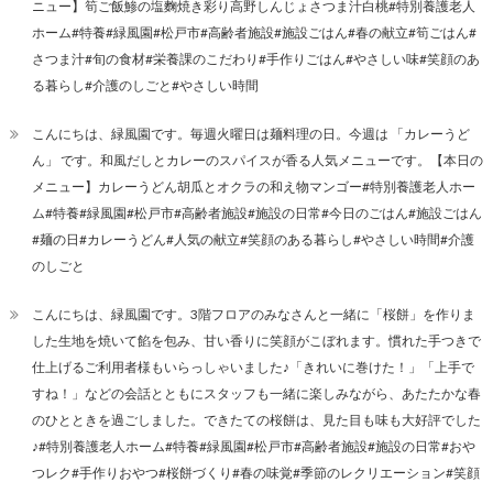
ニュー】筍ご飯鯵の塩麴焼き彩り高野しんじょさつま汁白桃#特別養護老人
ホーム#特養#緑風園#松戸市#高齢者施設#施設ごはん#春の献立#筍ごはん#
さつま汁#旬の食材#栄養課のこだわり#手作りごはん#やさしい味#笑顔のあ
る暮らし#介護のしごと#やさしい時間
こんにちは、緑風園です。毎週火曜日は麺料理の日。今週は 「カレーうど
ん」 です。和風だしとカレーのスパイスが香る人気メニューです。【本日の
メニュー】カレーうどん胡瓜とオクラの和え物マンゴー#特別養護老人ホー
ム#特養#緑風園#松戸市#高齢者施設#施設の日常#今日のごはん#施設ごはん
#麺の日#カレーうどん#人気の献立#笑顔のある暮らし#やさしい時間#介護
のしごと
こんにちは、緑風園です。3階フロアのみなさんと一緒に「桜餅」を作りま
した生地を焼いて餡を包み、甘い香りに笑顔がこぼれます。慣れた手つきで
仕上げるご利用者様もいらっしゃいました♪「きれいに巻けた！」「上手で
すね！」などの会話とともにスタッフも一緒に楽しみながら、あたたかな春
のひとときを過ごしました。できたての桜餅は、見た目も味も大好評でした
♪#特別養護老人ホーム#特養#緑風園#松戸市#高齢者施設#施設の日常#おや
つレク#手作りおやつ#桜餅づくり#春の味覚#季節のレクリエーション#笑顔