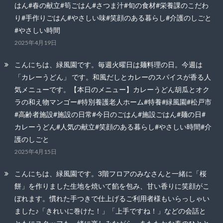
はん#春の献立#筍ごはん#さつま汁#旬の食材#栄養課のこだわ
り#手作りごはん#やさしい味#笑顔のある暮らし#介護のしごと
#やさしい時間
2025年4月19日
こんにちは、緑風園です。毎週火曜日は麺料理の日。今週は
「カレーうどん」 です。和風だしとカレーのスパイスが香る人
気メニューです。【本日のメニュー】カレーうどん胡瓜とオク
ラの和え物マンゴー#特別養護老人ホーム#特養#緑風園#松戸市
#高齢者施設#施設の日常#今日のごはん#施設ごはん#麺の日#
カレーうどん#人気の献立#笑顔のある暮らし#やさしい時間#介
護のしごと
2025年4月15日
こんにちは、緑風園です。3階フロアのみなさんと一緒に「桜
餅」を作りました生地を焼いて餡を包み、甘い香りに笑顔がこ
ぼれます。慣れた手つきで仕上げるご利用者様もいらっしゃい
ました♪「きれいに巻けた！」「上手ですね！」などの会話と