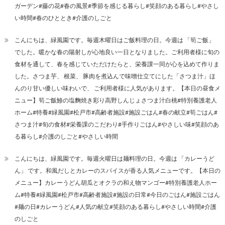
ガーデン#藤の花#春の風景#季節を感じる暮らし#笑顔のある暮らし#やさし
い時間#春のひととき#介護のしごと
こんにちは、緑風園です。毎週木曜日はご飯料理の日。今週は 「筍ご飯」
でした。暖かな春の陽射しが心地良い一日となりました。ご利用者様に旬の
食材を通して、春を感じていただけたらと、栄養課一同が心を込めて作りま
した。さつま芋、 根菜、 豚肉を煮込んで味噌仕立てにした「さつま汁」ほ
んのり甘い優しい味わいで、 ご利用者様に人気があります。【本日の昼食メ
ニュー】筍ご飯鯵の塩麴焼き彩り高野しんじょさつま汁白桃#特別養護老人
ホーム#特養#緑風園#松戸市#高齢者施設#施設ごはん#春の献立#筍ごはん#
さつま汁#旬の食材#栄養課のこだわり#手作りごはん#やさしい味#笑顔のあ
る暮らし#介護のしごと#やさしい時間
こんにちは、緑風園です。毎週火曜日は麺料理の日。今週は 「カレーうど
ん」 です。和風だしとカレーのスパイスが香る人気メニューです。【本日の
メニュー】カレーうどん胡瓜とオクラの和え物マンゴー#特別養護老人ホー
ム#特養#緑風園#松戸市#高齢者施設#施設の日常#今日のごはん#施設ごはん
#麺の日#カレーうどん#人気の献立#笑顔のある暮らし#やさしい時間#介護
のしごと