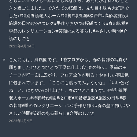
ともにスタッフも一緒に楽しみながら、あたたかな春のひとと
きを過ごしました。できたての桜餅は、見た目も味も大好評で
した♪#特別養護老人ホーム#特養#緑風園#松戸市#高齢者施設#
施設の日常#おやつレク#手作りおやつ#桜餅づくり#春の味覚#
季節のレクリエーション#笑顔のある暮らし#やさしい時間#介
護のしごと
2025年4月14日
こんにちは、緑風園です。1階フロアから、春の装飾の写真が
届きました♪ひとつひとつ丁寧に仕上げた春の飾り。季節のモ
チーフが壁一面に広がり、フロア全体が明るくやさしい雰囲気
に包まれています。「ここにも貼ってみようかな」「いい色だ
ね」と、にぎやかに仕上げた、春のひとこまです。#特別養護
老人ホーム#特養#緑風園#松戸市#高齢者施設#施設の日常#春
の装飾#季節のレクリエーション#手作り飾り#春の壁面飾り#や
さしい時間#笑顔のある暮らし#介護のしごと
2025年4月9日