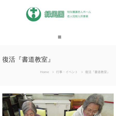
Skip
to
content
緑
風
園
松
戸
復活『書道教室』
市
特
養
Home
行事・イベント
復活『書道教室』
緑
風
園