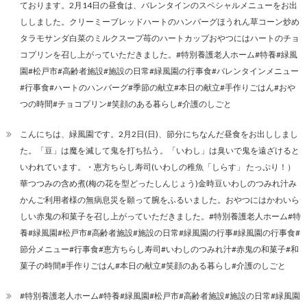
ております。2月14日の昼食は、バレンタインのスペシャルメニューをお出
ししました。クリーミーブレッドハートのハンバーグほうれん草コーン炒め
タラモサンダ白菜のミルクスープ苺のハートカップおやつにはハートのチョ
コプリンを召し上がっていただきました。#特別養護老人ホーム#特養#緑風
園#松戸市#高齢者施設#施設の日常#緑風園の行事食#バレンタインメニュー
#行事食#ハートのハンバーグ#季節の献立#本日の献立#手作りごはん#おや
つの時間#チョコプリン#笑顔のある暮らし#介護のしごと
こんにちは、緑風園です。2月2日(日)、節分にちなんだ昼食をお出ししまし
た。「豆」は魔を滅して鬼を打ち払う。「いわし」は臭いで鬼を遠ざけると
いわれています。・恵方ちらし寿司(いわしの稚魚「しらす」 たっぷり！）
華つつみの含め煮(梅の花を型どったしんじょう)金時豆いわしのつみれ汁み
かんご利用者様の無病息災を願って腕をふるいました。おやつにはかわいら
しい赤鬼の和菓子を召し上がっていただきました。#特別養護老人ホーム#特
養#緑風園#松戸市#高齢者施設#施設の日常#緑風園の行事#緑風園の行事食#
節分メニュー#行事食#恵方ちらし寿司#いわしのつみれ汁#赤鬼の和菓子#和
菓子の時間#手作りごはん#本日の献立#笑顔のある暮らし#介護のしごと
#特別養護老人ホーム#特養#緑風園#松戸市#高齢者施設#施設の日常#緑風園