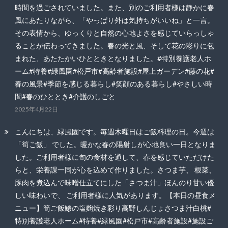
時間を過ごされていました。また、別のご利用者様は静かに春
風にあたりながら、「やっぱり外は気持ちがいいね」と一言。
その表情から、ゆっくりと自然の心地よさを感じていらっしゃ
ることが伝わってきました。春の光と風、そして花の彩りに包
まれた、あたたかいひとときとなりました。#特別養護老人ホ
ーム#特養#緑風園#松戸市#高齢者施設#屋上ガーデン#藤の花#
春の風景#季節を感じる暮らし#笑顔のある暮らし#やさしい時
間#春のひととき#介護のしごと
2025年4月22日
こんにちは、緑風園です。毎週木曜日はご飯料理の日。今週は
「筍ご飯」 でした。暖かな春の陽射しが心地良い一日となりま
した。ご利用者様に旬の食材を通して、春を感じていただけた
らと、栄養課一同が心を込めて作りました。さつま芋、 根菜、
豚肉を煮込んで味噌仕立てにした「さつま汁」ほんのり甘い優
しい味わいで、 ご利用者様に人気があります。【本日の昼食メ
ニュー】筍ご飯鯵の塩麴焼き彩り高野しんじょさつま汁白桃#
特別養護老人ホーム#特養#緑風園#松戸市#高齢者施設#施設ご