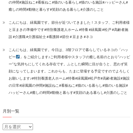
の仲間#施設ねこ#看板ねこ#猫のいる暮らし#猫のいる施設#ハッピーさん#
癒しの時間#動物と暮らす#笑顔のある暮らし#介護のしごと
こんにちは、緑風園です。節分が近づいてきました！スタッフ、ご利用者様
と豆まきの準備中です#特別養護老人ホーム #特養 #緑風園 #松戸 #高齢者施
設 #介護職 #介護福祉士 #看護師 #節分 # 豆まき #ネコ
こんにちは、緑風園です。今日は、3階フロアで暮らしているネコの「ハッ
ピー
」をご紹介します♪ご利用者様やスタッフの癒し名前のとおり“ハッピ
ー”な気持ちにしてくれる存在です。ふとした瞬間に目が合うと、思わず笑
顔になってしまいます。これからも、たまに登場する予定ですのでよろしく
お願いします♪#特別養護老人ホーム#特養#緑風園#松戸市#高齢者施設#施設
の日常#緑風園の仲間#施設ねこ#看板ねこ#猫のいる暮らし#猫のいる施設#
ハッピーさん#癒しの時間#動物と暮らす#笑顔のある暮らし#介護のしごと
月別一覧
月
別