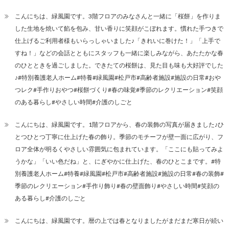
こんにちは、緑風園です。3階フロアのみなさんと一緒に「桜餅」を作りま
した生地を焼いて餡を包み、甘い香りに笑顔がこぼれます。慣れた手つきで
仕上げるご利用者様もいらっしゃいました♪「きれいに巻けた！」「上手で
すね！」などの会話とともにスタッフも一緒に楽しみながら、あたたかな春
のひとときを過ごしました。できたての桜餅は、見た目も味も大好評でした
♪#特別養護老人ホーム#特養#緑風園#松戸市#高齢者施設#施設の日常#おや
つレク#手作りおやつ#桜餅づくり#春の味覚#季節のレクリエーション#笑顔
のある暮らし#やさしい時間#介護のしごと
こんにちは、緑風園です。1階フロアから、春の装飾の写真が届きました♪ひ
とつひとつ丁寧に仕上げた春の飾り。季節のモチーフが壁一面に広がり、フ
ロア全体が明るくやさしい雰囲気に包まれています。「ここにも貼ってみよ
うかな」「いい色だね」と、にぎやかに仕上げた、春のひとこまです。#特
別養護老人ホーム#特養#緑風園#松戸市#高齢者施設#施設の日常#春の装飾#
季節のレクリエーション#手作り飾り#春の壁面飾り#やさしい時間#笑顔の
ある暮らし#介護のしごと
こんにちは、緑風園です。暦の上では春となりましたがまだまだ寒日が続い