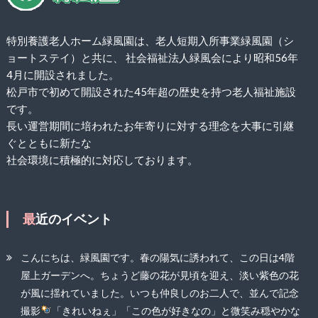
特別養護老人ホーム緑風園は、老人短期入所事業緑風園（シ
ョートステイ）と共に、 社会福祉法人緑風会により昭和56年
4月に開設されました。
松戸市で初めて開設された45年超の歴史を持つ老人福祉施設
です。
長い運営期間に培われたお年寄りに対する理念を大事に引継
ぐとともに新たな
社会環境に積極的に対応しております。
最近のイベント
こんにちは、緑風園です。春の陽気に誘われて、この日は4階
屋上ガーデンへ。ちょうど藤の花が見頃を迎え、淡い紫色の花
が風に揺れていました。いつも仲良しのお二人で、並んで記念
撮影
「きれいねぇ」「この色が好きなの」と微笑み穏やかな