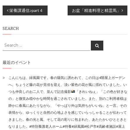
投
栄養課通信♪part４
お盆「精進料理と精霊馬」
稿
SEARCH
ナ
ビ
Search
Search
for:
ゲ
ー
最近のイベント
シ
こんにちは、緑風園です。春の陽気に誘われて、この日は4階屋上ガーデン
ョ
へ。ちょうど藤の花が見頃を迎え、淡い紫色の花が風に揺れていました。い
ン
つも仲良しのお二人で、並んで記念撮影
「きれいねぇ」「この色が好きな
の」と微笑み穏やかな時間を過ごされていました。また、別のご利用者様は
静かに春風にあたりながら、「やっぱり外は気持ちがいいね」と一言。その
表情から、ゆっくりと自然の心地よさを感じていらっしゃることが伝わって
きました。春の光と風、そして花の彩りに包まれた、あたたかいひとときと
なりました。#特別養護老人ホーム#特養#緑風園#松戸市#高齢者施設#屋上